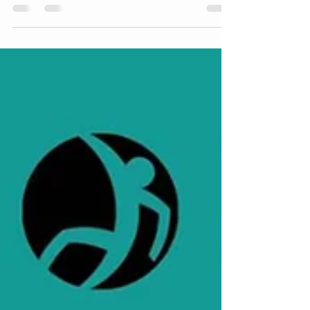
Veškeré informace ke kroužku naleznete zde:
https://www.hobucovice.com/about-1