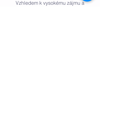
Vzhledem k vysokému zájmu a
omezené kapacitě jsme bohužel
nuceni některé přihlášené odmítnout.
Pokud bude Vaše přihláška
akceptována, obdržíte potvrzení a
informace o platbě.
Vybavení
do kroužku: vhodná lezecká
obuv - lezečky (nejsou naprostou
nutností, ale vřele je doporučujeme) a
pohodlné sportovní oblečení
Kapacita je 8 dětí / kroužek
Základní informace o provozu stěny